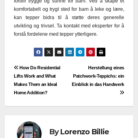
forblir trygge og sunne for barn. Ved å skape et
komfortabelt og trygt sted for barn å leke og lære,
kan tepper bidra til å støtte deres generelle
utvikling og trivsel. Ta kontakt med eksperter for å
forstå fordelene med tepper ytterligere.
Post
How Do Residential
Herstellung eines
Lifts Work and What
Patchwork-Teppichs: ein
navigation
Makes Them an Ideal
Einblick in das Handwerk
Home Addition?
By
Lorenzo Billie