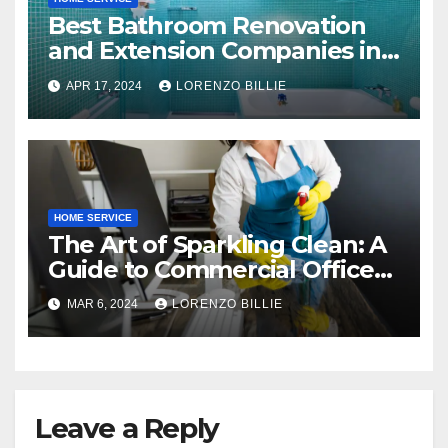
Best Bathroom Renovation
and Extension Companies in
Melbourne, Australia
APR 17, 2024
LORENZO BILLIE
HOME SERVICE
The Art of Sparkling Clean: A
Guide to Commercial Office
Cleaning
MAR 6, 2024
LORENZO BILLIE
Leave a Reply