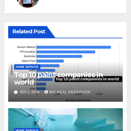
Related Post
HOME SERVICE
Top 10 paint companies in
world
SEP 2, 2024
MICHEAL ANDERSON
HOME SERVICE