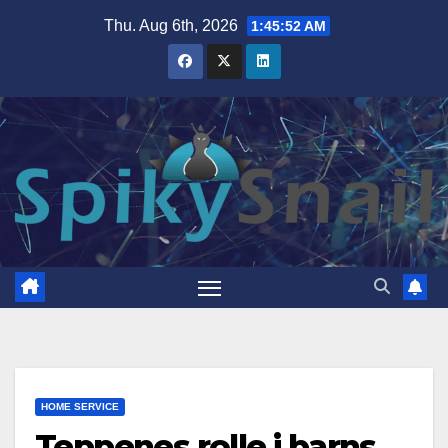
Skip
Thu. Aug 6th, 2026
1:45:53 AM
to
content
HOME SERVICE
Teppenes rolle i barns